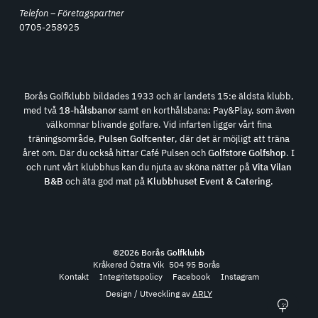
Telefon – Företagspartner
0705-258925
Borås Golfklubb bildades 1933 och är landets 15:e äldsta klubb,
med två
18-hålsbanor
samt en korthålsbana: Pay&Play, som även
välkomnar blivande golfare. Vid infarten ligger vårt fina
träningsområde,
Pulsen Golfcenter
, där det är möjligt att träna
året om. Där du också hittar Café Pulsen och
Golfstore Golfshop
. I
och runt vårt klubbhus kan du njuta av sköna nätter på
Vita Vilan
B&B
och äta god mat på
Klubbhuset Event & Catering
.
©
2026
Borås Golfklubb
Kråkered Östra Vik
504 95 Borås
Kontakt
Integritetspolicy
Facebook
Instagram
Design / Utveckling av
ARLY