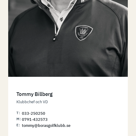
Tommy Billberg
Klubbchef och VD
T:
033-250250
M:
0791-432573
E:
tommy@borasgolfklubb.se