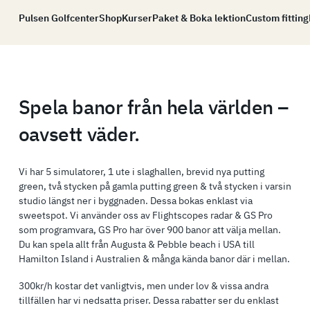
Pulsen Golfcenter
Shop
Kurser
Paket & Boka lektion
Custom fitting
Spela banor från hela världen –
oavsett väder.
Vi har 5 simulatorer, 1 ute i slaghallen, brevid nya putting
green, två stycken på gamla putting green & två stycken i varsin
studio längst ner i byggnaden. Dessa bokas enklast via
sweetspot. Vi använder oss av Flightscopes radar & GS Pro
som programvara, GS Pro har över 900 banor att välja mellan.
Du kan spela allt från Augusta & Pebble beach i USA till
Hamilton Island i Australien & många kända banor där i mellan.
300kr/h kostar det vanligtvis, men under lov & vissa andra
tillfällen har vi nedsatta priser. Dessa rabatter ser du enklast