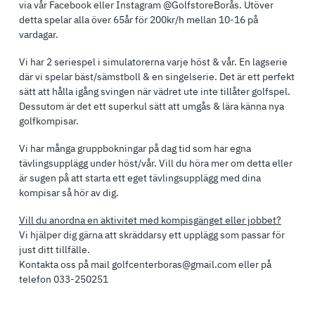
via vår Facebook eller Instagram @GolfstoreBorås. Utöver
detta spelar alla över 65år för 200kr/h mellan 10-16 på
vardagar.
Vi har 2 seriespel i simulatorerna varje höst & vår. En lagserie
där vi spelar bäst/sämstboll & en singelserie. Det är ett perfekt
sätt att hålla igång svingen när vädret ute inte tillåter golfspel.
Dessutom är det ett superkul sätt att umgås & lära känna nya
golfkompisar.
Vi har många gruppbokningar på dag tid som har egna
tävlingsupplägg under höst/vår. Vill du höra mer om detta eller
är sugen på att starta ett eget tävlingsupplägg med dina
kompisar så hör av dig.
Vill du anordna en aktivitet med kompisgänget eller jobbet?
Vi hjälper dig gärna att skräddarsy ett upplägg som passar för
just ditt tillfälle.
Kontakta oss på mail golfcenterboras@gmail.com eller på
telefon 033-250251