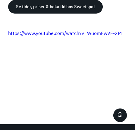
Se tider, priser & boka tid hos Sweetspot
https://www.youtube.com/watch?v=WuomFwVF-2M