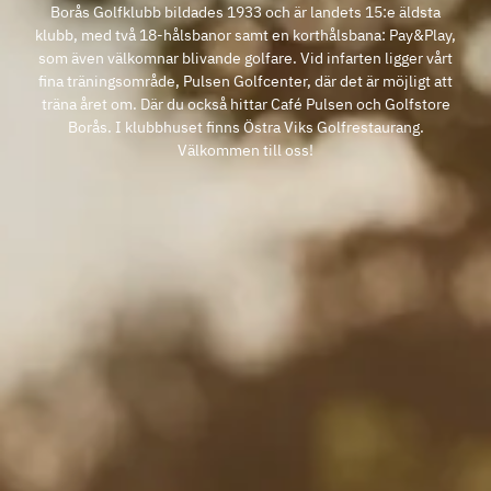
Borås Golfklubb bildades 1933 och är landets 15:e äldsta
klubb, med två 18-hålsbanor samt en korthålsbana: Pay&Play,
som även välkomnar blivande golfare. Vid infarten ligger vårt
fina träningsområde, Pulsen Golfcenter, där det är möjligt att
träna året om. Där du också hittar Café Pulsen och Golfstore
Borås. I klubbhuset finns Östra Viks Golfrestaurang.
Välkommen till oss!