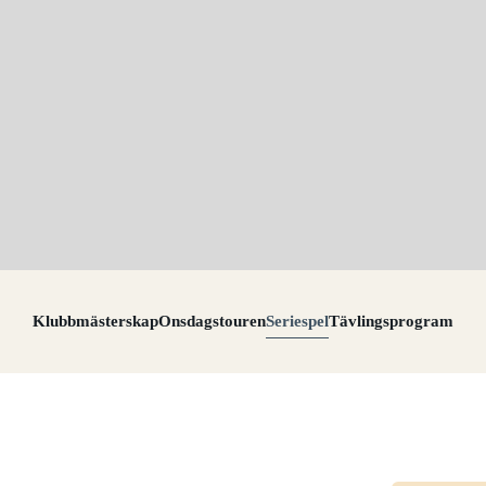
Klubbmästerskap
Onsdagstouren
Seriespel
Tävlingsprogram