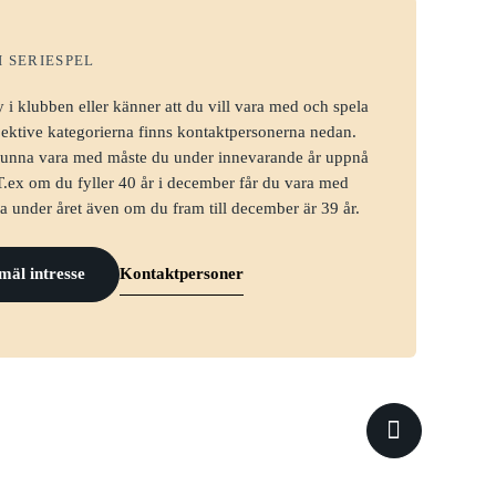
I SERIESPEL
 i klubben eller känner att du vill vara med och spela
pektive kategorierna finns kontaktpersonerna nedan.
 kunna vara med måste du under innevarande år uppnå
T.ex om du fyller 40 år i december får du vara med
a under året även om du fram till december är 39 år.
mäl intresse
Kontaktpersoner