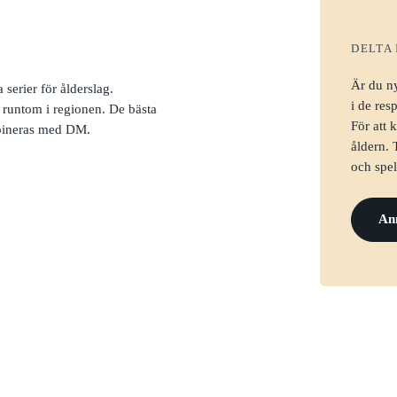
DELTA 
Är du ny
serier för ålderslag.
i de res
r runtom i regionen. De bästa
För att
ombineras med DM.
åldern. 
och spel
An