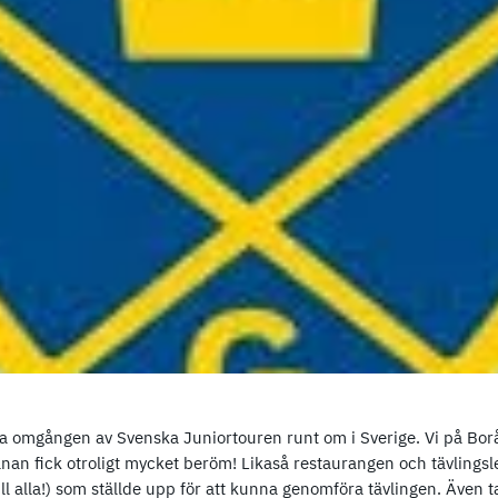
ta omgången av Svenska Juniortouren runt om i Sverige. Vi på Borå
Banan fick otroligt mycket beröm! Likaså restaurangen och tävlings
till alla!) som ställde upp för att kunna genomföra tävlingen. Även t