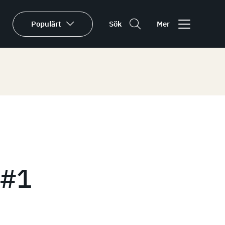
Populärt
Sök
Mer
 #1