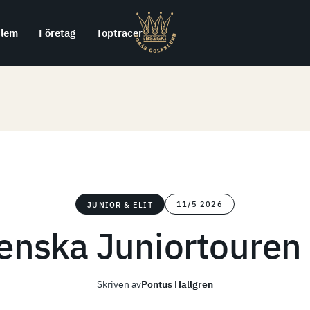
lem
Företag
Toptracer
11/5 2026
JUNIOR & ELIT
enska Juniortouren
Skriven av
Pontus Hallgren