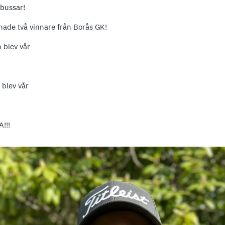
rbussar!
 hade två vinnare från Borås GK!
 blev vår
 blev vår
!!!