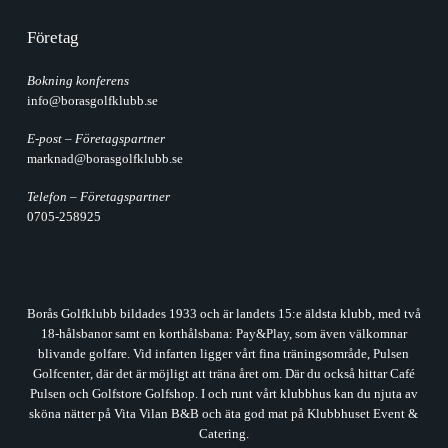
Företag
Bokning konferens
info@borasgolfklubb.se
E-post – Företagspartner
marknad@borasgolfklubb.se
Telefon – Företagspartner
0705-258925
Borås Golfklubb bildades 1933 och är landets 15:e äldsta klubb, med två
18-hålsbanor
samt en korthålsbana: Pay&Play, som även välkomnar
blivande golfare. Vid infarten ligger vårt fina träningsområde,
Pulsen
Golfcenter
, där det är möjligt att träna året om. Där du också hittar Café
Pulsen och
Golfstore Golfshop
. I och runt vårt klubbhus kan du njuta av
sköna nätter på
Vita Vilan B&B
och äta god mat på
Klubbhuset Event &
Catering
.