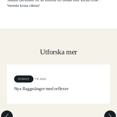
Skanna QR-koden för att komma till bössan eller klicka
HÄR
!
Varenda krona räknas!
Utforska mer
ÖVRIGT
7/8 2026
Nya flaggstänger med reflexer