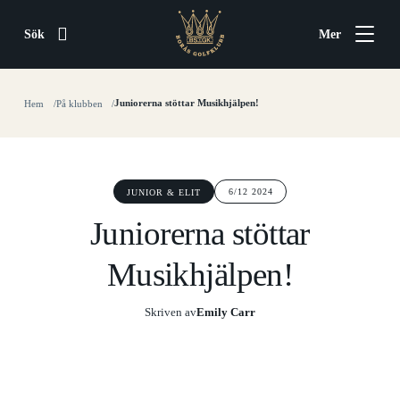
Sök
Mer
Juniorerna stöttar Musikhjälpen!
Hem
På klubben
6/12 2024
JUNIOR & ELIT
Juniorerna stöttar
Musikhjälpen!
Skriven av
Emily Carr