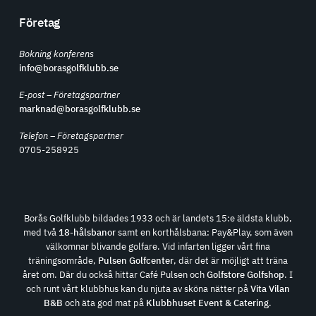
Företag
Bokning konferens
info@borasgolfklubb.se
E-post – Företagspartner
marknad@borasgolfklubb.se
Telefon – Företagspartner
0705-258925
Borås Golfklubb bildades 1933 och är landets 15:e äldsta klubb,
med två
18-hålsbanor
samt en korthålsbana: Pay&Play, som även
välkomnar blivande golfare. Vid infarten ligger vårt fina
träningsområde,
Pulsen Golfcenter
, där det är möjligt att träna
året om. Där du också hittar Café Pulsen och
Golfstore Golfshop
. I
och runt vårt klubbhus kan du njuta av sköna nätter på
Vita Vilan
B&B
och äta god mat på
Klubbhuset Event & Catering
.