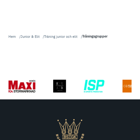
Träningsgrupper
Hem
Junior & Elit
Träning junior och elit