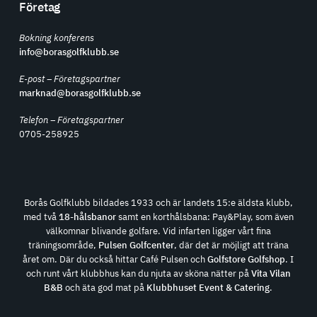
Företag
Bokning konferens
info@borasgolfklubb.se
E-post – Företagspartner
marknad@borasgolfklubb.se
Telefon – Företagspartner
0705-258925
Borås Golfklubb bildades 1933 och är landets 15:e äldsta klubb,
med två
18-hålsbanor
samt en korthålsbana: Pay&Play, som även
välkomnar blivande golfare. Vid infarten ligger vårt fina
träningsområde,
Pulsen Golfcenter
, där det är möjligt att träna
året om. Där du också hittar Café Pulsen och
Golfstore Golfshop
. I
och runt vårt klubbhus kan du njuta av sköna nätter på
Vita Vilan
B&B
och äta god mat på
Klubbhuset Event & Catering
.