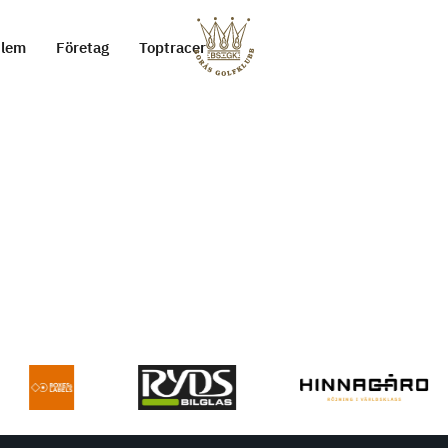
lem
Företag
Toptracer