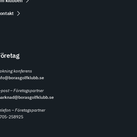
m klubben
ontakt
Företag
okning konferens
nfo@borasgolfklubb.se
-post – Företagspartner
arknad@borasgolfklubb.se
elefon – Företagspartner
705-258925