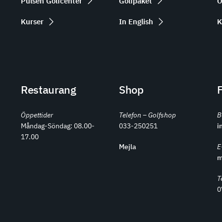
Pulsen Golfcenter
Golfpaket
O
Kurser
In English
K
Restaurang
Shop
Öppettider
Telefon – Golfshop
B
Måndag-Söndag: 08.00-
033-250251
i
17.00
Mejla
E
m
T
0