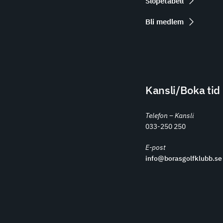
Slopetabell
Bli medlem
Kansli/Boka tid
Telefon – Kansli
033-250 250
E-post
info@borasgolfklubb.se